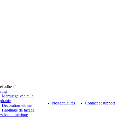
et adhésif
ring
Marquage vehicule
ophanie
Nos actualités
Contact et support
Décoration vitrine
Habillage de façade
ession numérique