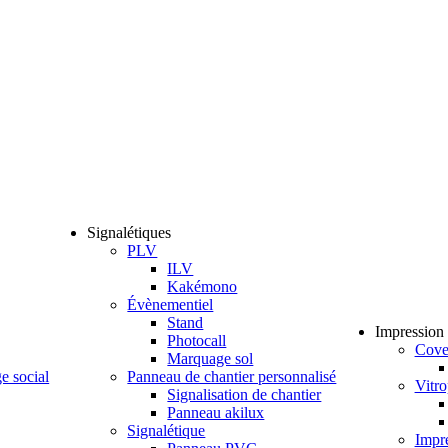
Signalétiques
PLV
ILV
Kakémono
Évènementiel
Stand
Impression 
Photocall
Cove
Marquage sol
e social
Panneau de chantier personnalisé
Vitr
Signalisation de chantier
Panneau akilux
Signalétique
Impr