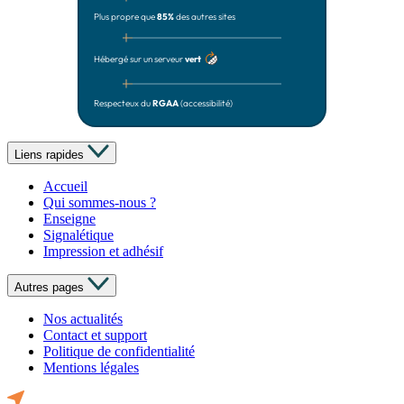
Plus propre que
85%
des autres sites
Hébergé sur un serveur
vert
Respecteux du
RGAA
(accessibilité)
Liens rapides
Accueil
Qui sommes-nous ?
Enseigne
Signalétique
Impression et adhésif
Autres pages
Nos actualités
Contact et support
Politique de confidentialité
Mentions légales