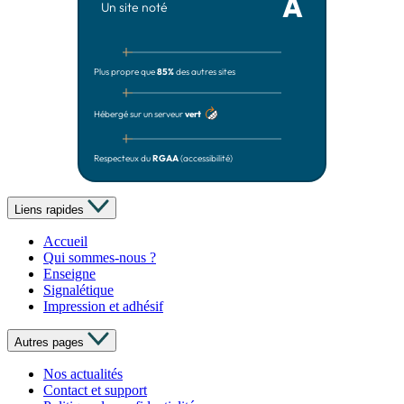
A
Un site noté
Plus propre que
85%
des autres sites
Hébergé sur un serveur
vert
Respecteux du
RGAA
(accessibilité)
Liens rapides
Accueil
Qui sommes-nous ?
Enseigne
Signalétique
Impression et adhésif
Autres pages
Nos actualités
Contact et support