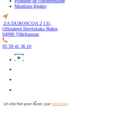
Politique de confidentialité
Mentions légales
ZA DUBOSCOA 2 131,
Ofizialeen Herrixkako Bidea,
64990 Villefranque
05 59 41 36 10
Un site fait pour
durer,
par
mak2com